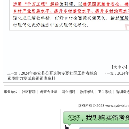
【
大
中
小
】
2024年秦安县公开选聘专职社区工作者综合
202
上一篇：
下一篇：
素质能力测试真题题库资料
事业单位
┊
社区招聘
┊
考研专业课
┊
国企招聘
┊
教师考试
┊
卫生系统
┊
选调遴
版权所有 © 2023 www.sydwbian.n