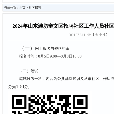
当前位置：
主页
>
社区招聘
>
2024年山东潍坊奎文区招聘社区工作人员社
2024-07-31 11:09 【
大
中
小
】
（一）
网上报名与资格初审
报名时间：
8
月
5
日
9:00
—
8
月
8
日
16:00
。
（二）笔试
笔试只考一科，内容为公共基础知识及从事社区工作应
100
分为
分。