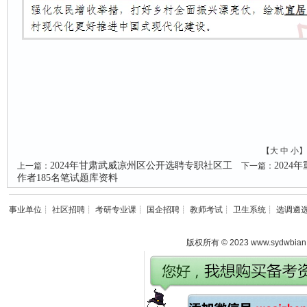
【
大
中
小
】
2024年甘肃武威凉州区公开选聘专职社区工
202
上一篇：
下一篇：
作者185名笔试题库资料
事业单位
┊
社区招聘
┊
考研专业课
┊
国企招聘
┊
教师考试
┊
卫生系统
┊
选调遴
版权所有 © 2023 www.sydwbian.n