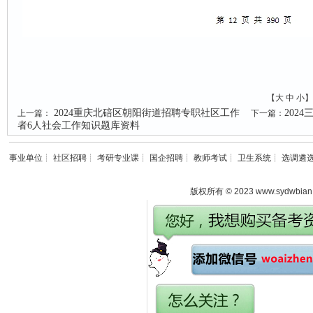
【
大
中
小
】
2024重庆北碚区朝阳街道招聘专职社区工作
202
上一篇：
下一篇：
者6人社会工作知识题库资料
事业单位
┊
社区招聘
┊
考研专业课
┊
国企招聘
┊
教师考试
┊
卫生系统
┊
选调遴
版权所有 © 2023 www.sydwbian.n