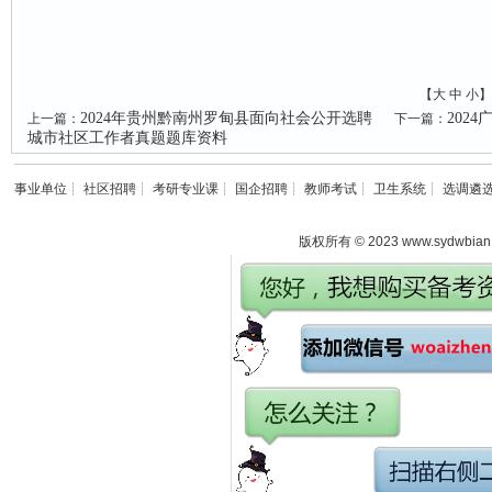
【
大
中
小
】
2024年贵州黔南州罗甸县面向社会公开选聘
202
上一篇：
下一篇：
城市社区工作者真题题库资料
事业单位
┊
社区招聘
┊
考研专业课
┊
国企招聘
┊
教师考试
┊
卫生系统
┊
选调遴
版权所有 © 2023 www.sydwbian.n