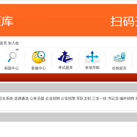
首页
加入收
藏
考试题库
各地导航
刷题中心
客服中心
在线留言
卫生系统
选调遴选
公务员题
企业招聘
公安招警
军队文职
三支一扶
书记员
编外招聘