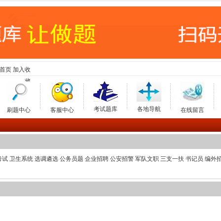
首页
加入收
藏
考试题库
各地导航
刷题中心
客服中心
在线留言
考试
卫生系统
选调遴选
公务员题
企业招聘
公安招警
军队文职
三支一扶
书记员
编外