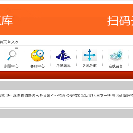
首页
加入收
藏
考试题库
各地导航
刷题中心
客服中心
在线留言
考试
卫生系统
选调遴选
公务员题
企业招聘
公安招警
军队文职
三支一扶
书记员
编外