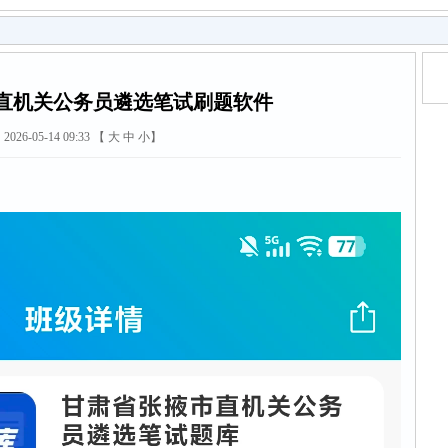
直机关公务员遴选笔试刷题软件
2026-05-14 09:33 【
大
中
小
】