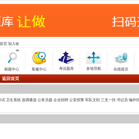
首页
加入收
藏
考试题库
各地导航
刷题中心
客服中心
在线留言
返回首页
考试
卫生系统
选调遴选
公务员题
企业招聘
公安招警
军队文职
三支一扶
书记员
编外