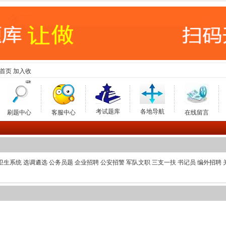
首页
加入收
藏
考试题库
各地导航
刷题中心
客服中心
在线留言
卫生系统
选调遴选
公务员题
企业招聘
公安招警
军队文职
三支一扶
书记员
编外招聘