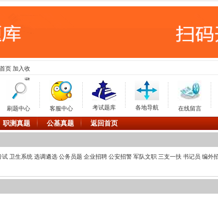
首页
加入收
藏
考试题库
各地导航
刷题中心
客服中心
在线留言
职测真题
公基真题
返回首页
考试
卫生系统
选调遴选
公务员题
企业招聘
公安招警
军队文职
三支一扶
书记员
编外