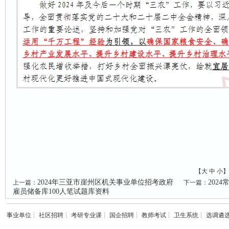
【
大
中
小
】
2024年三亚市崖州区机关事业单位招考政府
202
上一篇：
下一篇：
雇员储备库100人笔试题库资料
事业单位
┊
社区招聘
┊
考研专业课
┊
国企招聘
┊
教师考试
┊
卫生系统
┊
选调遴