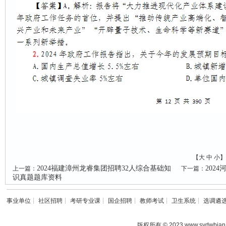
【
大
中
小
】
2024福建漳州龙睿集团招聘32人综合基础知
202
上一篇：
下一篇：
识真题题库资料
事业单位
┊
社区招聘
┊
考研专业课
┊
国企招聘
┊
教师考试
┊
卫生系统
┊
选调遴
版权所有 © 2023 www.sydwbian.n