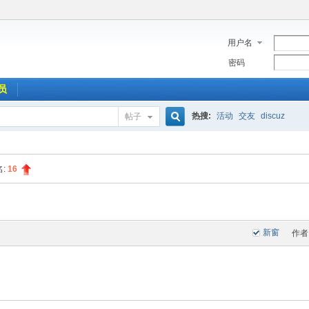
用户名
密码
员
热搜:
活动
交友
discuz
帖子
搜
名:
16
索
新窗
作者