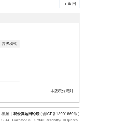
返 回
高级模式
本版积分规则
小黑屋
|
我爱真题网论坛
(
晋ICP备18001860号
)
 12:44
, Processed in 0.079308 second(s), 10 queries .