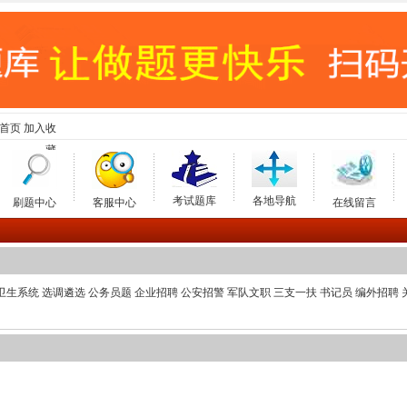
首页
加入收
藏
考试题库
各地导航
刷题中心
客服中心
在线留言
卫生系统
选调遴选
公务员题
企业招聘
公安招警
军队文职
三支一扶
书记员
编外招聘