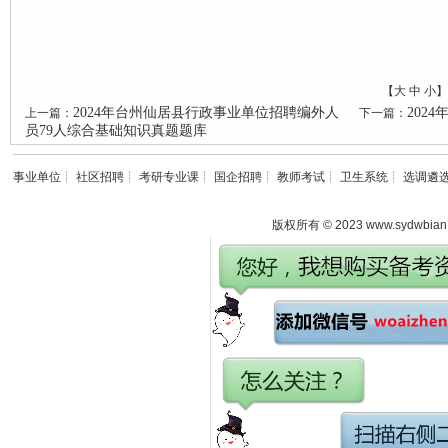
【
大
中
小
】
2024年台州仙居县行政事业单位招聘编外人
202
上一篇：
下一篇：
员79人综合基础知识真题题库
事业单位
┊
社区招聘
┊
考研专业课
┊
国企招聘
┊
教师考试
┊
卫生系统
┊
选调遴
版权所有 © 2023 www.sydwbian.n