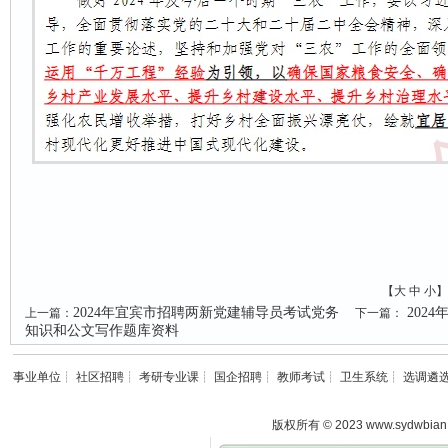
【
大
中
小
】
2024年宜宾市招聘两新党建辅导员考试党务
202
上一篇：
下一篇：
知识和公文写作题库资料
事业单位
┊
社区招聘
┊
考研专业课
┊
国企招聘
┊
教师考试
┊
卫生系统
┊
选调遴
版权所有 © 2023 www.sydwbian.n