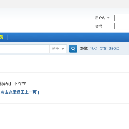
用户名
密码
员
热搜:
活动
交友
discuz
帖子
搜
索
选择项目不存在
[ 点击这里返回上一页 ]