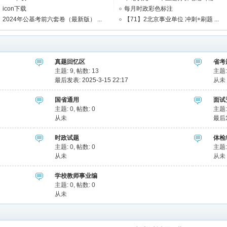
icon下载
每月时政彩色标注
2024年公基考前六套卷（最新版） ...
【71】2北京事业单位 冲刺+刷题 ...
真题回忆区
省考
主题: 9
,
帖数: 13
主题:
最后发表: 2025-3-15 22:17
从未
国省通用
面试
主题: 0
,
帖数: 0
主题:
从未
最后发
时政试题
体检
主题: 0
,
帖数: 0
主题:
从未
从未
学校教师事业编
主题: 0
,
帖数: 0
从未