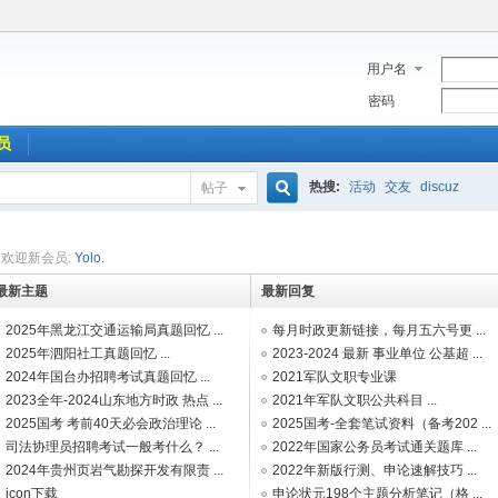
用户名
密码
员
热搜:
活动
交友
discuz
帖子
搜
欢迎新会员:
Yolo.
最新主题
最新回复
索
2025年黑龙江交通运输局真题回忆 ...
每月时政更新链接，每月五六号更 ...
2025年泗阳社工真题回忆 ...
2023-2024 最新 事业单位 公基超 ...
2024年国台办招聘考试真题回忆 ...
2021军队文职专业课
2023全年-2024山东地方时政 热点 ...
2021年军队文职公共科目 ...
2025国考 考前40天必会政治理论 ...
2025国考-全套笔试资料（备考202 ...
司法协理员招聘考试一般考什么？ ...
2022年国家公务员考试通关题库 ...
2024年贵州页岩气勘探开发有限责 ...
2022年新版行测、申论速解技巧 ...
icon下载
申论状元198个主题分析笔记（格 ...