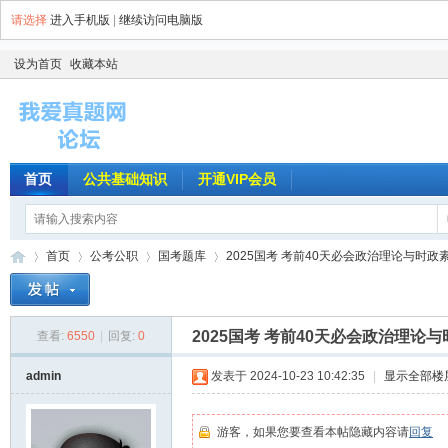
请选择
进入手机版
|
继续访问电脑版
设为首页
收藏本站
首页
公共基础知识
开通VIP会员
首页
公考公职
国考题库
2025国考 考前40天必会政治理论与时政素材 
2025国考 考前40天必会政治理论
查看:
6550
|
回复:
0
我
»
›
›
›
admin
发表于 2024-10-23 10:42:35
|
显示全部楼
游客，如果您要查看本帖隐藏内容请
回复